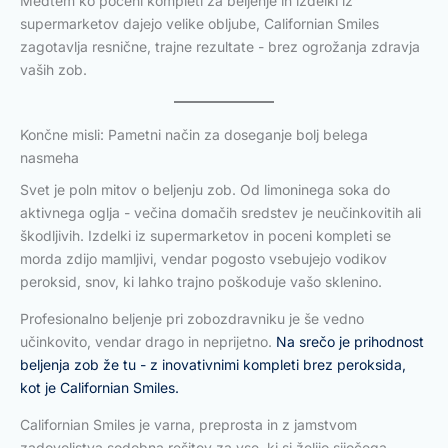
Medtem ko poceni kompleti za beljenje in izdelki iz
supermarketov dajejo velike obljube, Californian Smiles
zagotavlja resnične, trajne rezultate - brez ogrožanja zdravja
vaših zob.
Končne misli: Pametni način za doseganje bolj belega
nasmeha
Svet je poln mitov o beljenju zob. Od limoninega soka do
aktivnega oglja - večina domačih sredstev je neučinkovitih ali
škodljivih. Izdelki iz supermarketov in poceni kompleti se
morda zdijo mamljivi, vendar pogosto vsebujejo vodikov
peroksid, snov, ki lahko trajno poškoduje vašo sklenino.
Profesionalno beljenje pri zobozdravniku je še vedno
učinkovito, vendar drago in neprijetno.
Na srečo je prihodnost
beljenja zob že tu - z inovativnimi kompleti brez peroksida,
kot je Californian Smiles.
Californian Smiles je varna, preprosta in z jamstvom
zadovoljstva sodobna rešitev za vse, ki si želijo sijočega