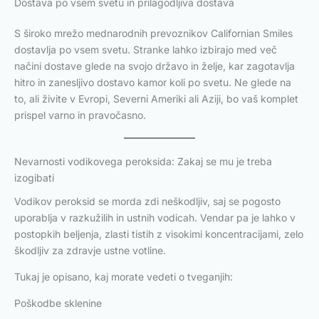
Dostava po vsem svetu in prilagodljiva dostava
S široko mrežo mednarodnih prevoznikov Californian Smiles
dostavlja po vsem svetu. Stranke lahko izbirajo med več
načini dostave glede na svojo državo in želje, kar zagotavlja
hitro in zanesljivo dostavo kamor koli po svetu. Ne glede na
to, ali živite v Evropi, Severni Ameriki ali Aziji, bo vaš komplet
prispel varno in pravočasno.
Nevarnosti vodikovega peroksida: Zakaj se mu je treba
izogibati
Vodikov peroksid se morda zdi neškodljiv, saj se pogosto
uporablja v razkužilih in ustnih vodicah. Vendar pa je lahko v
postopkih beljenja, zlasti tistih z visokimi koncentracijami, zelo
škodljiv za zdravje ustne votline.
Tukaj je opisano, kaj morate vedeti o tveganjih:
Poškodbe sklenine