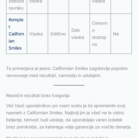
zobozd
visoka
visoka
ravniku
Komple
Cenovn
t
Zelo
o
Californ
Visoka
Odlično
Ne
visoka
dostop
ian
no
Smiles
Ta primerjava je jasna: Californian Smiles zagotavlja popolno
ravnovesje med rezultati, varnostjo in udobjem.
Resnični rezultati brez tveganja
Več tisoč uporabnikov po vsem svetu je že spremenilo svoj
nasmeh z Californian Smiles. Najbolj jim je všeč ne le vidno
beljenje, temveč tudi udobje, da uporabljajo varen izdelek
brez peroksida, za katerega velja garancija za vračilo denarja.