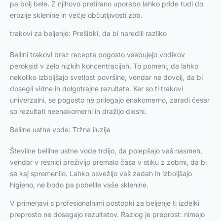
pa bolj bele. Z njihovo pretirano uporabo lahko pride tudi do
erozije sklenine in večje občutljivosti zob.
trakovi za beljenje: Prešibki, da bi naredili razliko
Belilni trakovi brez recepta pogosto vsebujejo vodikov
peroksid v zelo nizkih koncentracijah. To pomeni, da lahko
nekoliko izboljšajo svetlost površine, vendar ne dovolj, da bi
dosegli vidne in dolgotrajne rezultate. Ker so ti trakovi
univerzalni, se pogosto ne prilegajo enakomerno, zaradi česar
so rezultati neenakomerni in dražijo dlesni.
Belilne ustne vode: Tržna iluzija
Številne belilne ustne vode trdijo, da polepšajo vaš nasmeh,
vendar v resnici preživijo premalo časa v stiku z zobmi, da bi
se kaj spremenilo. Lahko osvežijo vaš zadah in izboljšajo
higieno, ne bodo pa pobelile vaše sklenine.
V primerjavi s profesionalnimi postopki za beljenje ti izdelki
preprosto ne dosegajo rezultatov. Razlog je preprost: nimajo