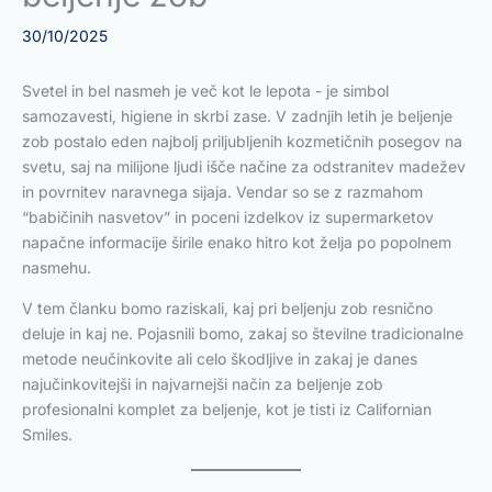
30/10/2025
Svetel in bel nasmeh je več kot le lepota - je simbol
samozavesti, higiene in skrbi zase. V zadnjih letih je beljenje
zob postalo eden najbolj priljubljenih kozmetičnih posegov na
svetu, saj na milijone ljudi išče načine za odstranitev madežev
in povrnitev naravnega sijaja. Vendar so se z razmahom
“babičinih nasvetov” in poceni izdelkov iz supermarketov
napačne informacije širile enako hitro kot želja po popolnem
nasmehu.
V tem članku bomo raziskali, kaj pri beljenju zob resnično
deluje in kaj ne. Pojasnili bomo, zakaj so številne tradicionalne
metode neučinkovite ali celo škodljive in zakaj je danes
najučinkovitejši in najvarnejši način za beljenje zob
profesionalni komplet za beljenje, kot je tisti iz Californian
Smiles.