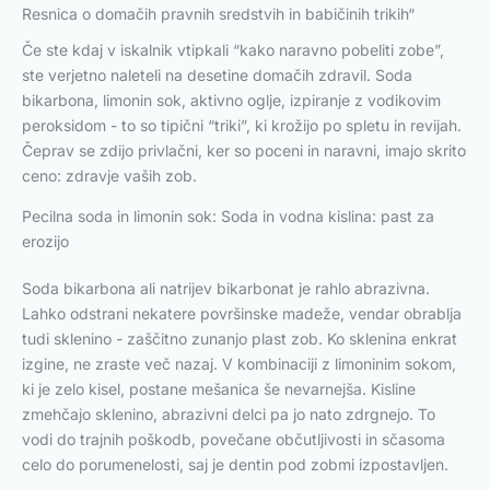
Resnica o domačih pravnih sredstvih in babičinih trikih“
Če ste kdaj v iskalnik vtipkali “kako naravno pobeliti zobe”,
ste verjetno naleteli na desetine domačih zdravil. Soda
bikarbona, limonin sok, aktivno oglje, izpiranje z vodikovim
peroksidom - to so tipični “triki”, ki krožijo po spletu in revijah.
Čeprav se zdijo privlačni, ker so poceni in naravni, imajo skrito
ceno: zdravje vaših zob.
Pecilna soda in limonin sok: Soda in vodna kislina: past za
erozijo
Soda bikarbona ali natrijev bikarbonat je rahlo abrazivna.
Lahko odstrani nekatere površinske madeže, vendar obrablja
tudi sklenino - zaščitno zunanjo plast zob. Ko sklenina enkrat
izgine, ne zraste več nazaj. V kombinaciji z limoninim sokom,
ki je zelo kisel, postane mešanica še nevarnejša. Kisline
zmehčajo sklenino, abrazivni delci pa jo nato zdrgnejo. To
vodi do trajnih poškodb, povečane občutljivosti in sčasoma
celo do porumenelosti, saj je dentin pod zobmi izpostavljen.