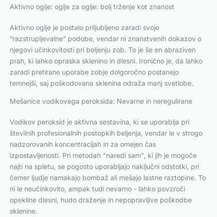
Aktivno oglje: oglje za oglje: bolj trženje kot znanost
Aktivno oglje je postalo priljubljeno zaradi svoje
“razstrupljevalne” podobe, vendar ni znanstvenih dokazov o
njegovi učinkovitosti pri beljenju zob. To je še en abraziven
prah, ki lahko opraska sklenino in dlesni. Ironično je, da lahko
zaradi pretirane uporabe zobje dolgoročno postanejo
temnejši, saj poškodovana sklenina odraža manj svetlobe.
Mešanice vodikovega peroksida: Nevarne in neregulirane
Vodikov peroksid je aktivna sestavina, ki se uporablja pri
številnih profesionalnih postopkih beljenja, vendar le v strogo
nadzorovanih koncentracijah in za omejen čas
izpostavljenosti. Pri metodah "naredi sam", ki jih je mogoče
najti na spletu, se pogosto uporabljajo naključni odstotki, pri
čemer ljudje namakajo bombaž ali mešajo lastne raztopine. To
ni le neučinkovito, ampak tudi nevarno - lahko povzroči
opekline dlesni, hudo draženje in nepopravljive poškodbe
sklenine.