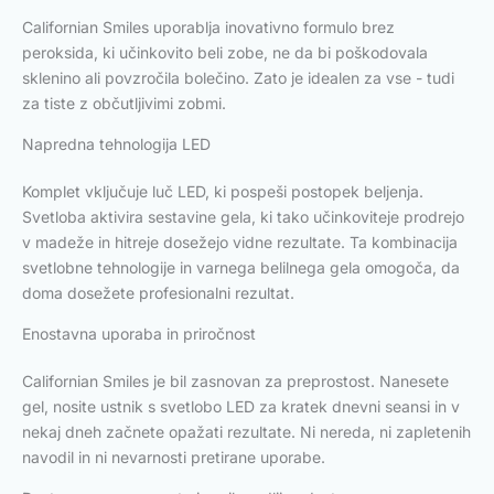
Californian Smiles uporablja inovativno formulo brez
peroksida, ki učinkovito beli zobe, ne da bi poškodovala
sklenino ali povzročila bolečino. Zato je idealen za vse - tudi
za tiste z občutljivimi zobmi.
Napredna tehnologija LED
Komplet vključuje luč LED, ki pospeši postopek beljenja.
Svetloba aktivira sestavine gela, ki tako učinkoviteje prodrejo
v madeže in hitreje dosežejo vidne rezultate. Ta kombinacija
svetlobne tehnologije in varnega belilnega gela omogoča, da
doma dosežete profesionalni rezultat.
Enostavna uporaba in priročnost
Californian Smiles je bil zasnovan za preprostost. Nanesete
gel, nosite ustnik s svetlobo LED za kratek dnevni seansi in v
nekaj dneh začnete opažati rezultate. Ni nereda, ni zapletenih
navodil in ni nevarnosti pretirane uporabe.