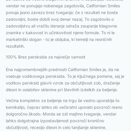
vendar ne ponujajo nobenega zagotovila, Californian Smiles
ponuja jasno zavezo brez tveganja: če z rezultati ne boste
zadovoljni, boste dobili svoj denar nazaj. To zagotovilo o
zadovoljstvu ali vračilu denarja odraža zaupanje blagovne
znamke v kakovost in učinkovitost njene formule. To ni le
marketinški slogan - to je obljuba, ki temelji na resničnih
rezultatih.
100% Brez peroksida za največjo varnost
Ena najpomembnejših prednosti Californian Smiles je, da ne
vsebuje vodikovega peroksida. To je ključnega pomena, saj je
vodikov peroksid glavni vzrok za občutljivost zob, draženje
dlesni in oslabitev sklenine pri številnih izdelkih za beljenje.
Večina kompletov za beljenje na trgu še vedno uporablja to
kemikalijo, čeprav lahko ob večkratni uporabi povzroči resno
dolgoročno škodo. Morda se zdi majhno tveganje, vendar
lahko dolgotrajna izpostavljenost povzroči kronično
občutljivost, recesijo dlesni in celo tanjšanje sklenine.