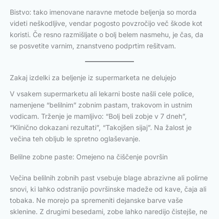
Bistvo: tako imenovane naravne metode beljenja so morda
videti neškodljive, vendar pogosto povzročijo več škode kot
koristi. Če resno razmišljate o bolj belem nasmehu, je čas, da
se posvetite varnim, znanstveno podprtim rešitvam.
Zakaj izdelki za beljenje iz supermarketa ne delujejo
V vsakem supermarketu ali lekarni boste našli cele police,
namenjene “belilnim” zobnim pastam, trakovom in ustnim
vodicam. Trženje je mamljivo: “Bolj beli zobje v 7 dneh”,
“Klinično dokazani rezultati”, “Takojšen sijaj”. Na žalost je
večina teh obljub le spretno oglaševanje.
Belilne zobne paste: Omejeno na čiščenje površin
Večina belilnih zobnih past vsebuje blage abrazivne ali polirne
snovi, ki lahko odstranijo površinske madeže od kave, čaja ali
tobaka. Ne morejo pa spremeniti dejanske barve vaše
sklenine. Z drugimi besedami, zobe lahko naredijo čistejše, ne