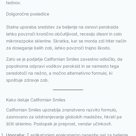
tednov.
Dolgoročne posledice
Stalna uporaba sredstev za beljenje na osnovi peroksida
lahko povzroči kronično občutljivost, recesijo dlesni in celo
mikrorazpoke sklenine. Skratka, kar se morda zdi hiter način
za doseganje belih zob, lahko povzroči trajno škodo.
Zato se je podjetje Californian Smiles zavestno odločilo, da
popolnoma odpravi vodikov peroksid in se namesto tega
osredotoči na nežno, a močno alternativno formulo, ki
spoštuje zdravje zob.
Kako deluje Californian Smiles
Californian Smiles uporablja znanstveno razvito formulo,
zasnovano za odstranjevanje globokih madežev, hkrati pa
ščiti sklenino. Postopek je preprost, vendar učinkovit.
Uporaba:
Z aplikatorjem enakomerno nanesite gel za beljenje