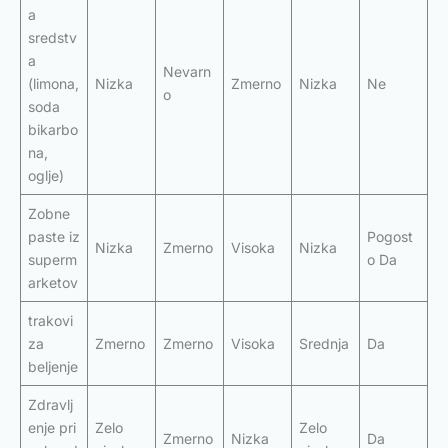
a
sredstv
a
Nevarn
(limona,
Nizka
Zmerno
Nizka
Ne
o
soda
bikarbo
na,
oglje)
Zobne
paste iz
Pogost
Nizka
Zmerno
Visoka
Nizka
superm
o Da
arketov
trakovi
za
Zmerno
Zmerno
Visoka
Srednja
Da
beljenje
Zdravlj
enje pri
Zelo
Zelo
Zmerno
Nizka
Da