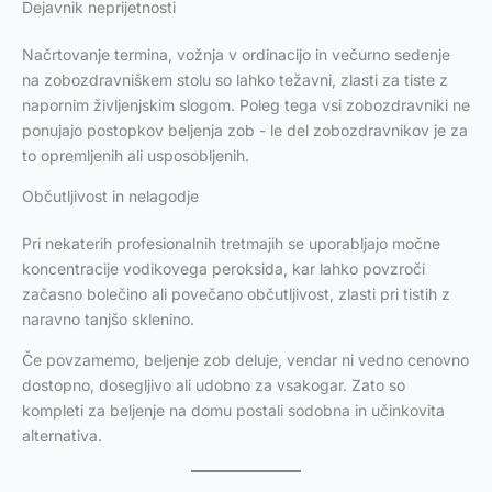
Dejavnik neprijetnosti
Načrtovanje termina, vožnja v ordinacijo in večurno sedenje
na zobozdravniškem stolu so lahko težavni, zlasti za tiste z
napornim življenjskim slogom. Poleg tega vsi zobozdravniki ne
ponujajo postopkov beljenja zob - le del zobozdravnikov je za
to opremljenih ali usposobljenih.
Občutljivost in nelagodje
Pri nekaterih profesionalnih tretmajih se uporabljajo močne
koncentracije vodikovega peroksida, kar lahko povzroči
začasno bolečino ali povečano občutljivost, zlasti pri tistih z
naravno tanjšo sklenino.
Če povzamemo, beljenje zob deluje, vendar ni vedno cenovno
dostopno, dosegljivo ali udobno za vsakogar. Zato so
kompleti za beljenje na domu postali sodobna in učinkovita
alternativa.