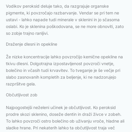
Vodikov peroksid deluje tako, da razgrajuje organske
pigmente, ki povzročajo razbarvanje. Vendar se pri tem ne
ustavi - lahko napade tudi minerale v sklenini in jo sčasoma
oslabi. Ko je sklenina poškodovana, se ne more obnoviti, zato
so zobje trajno ranljivi.
Draženje dlesni in opekline
Že nizke koncentracije lahko povzročijo kemične opekline na
tkivu dlesni. Dolgotrajna izpostavljenost povzroči vnetje,
bolečino in včasih tudi krvavitev. To tveganje je še večje pri
slabo zasnovanih kompletih za beljenje, ki ne nadzorujejo
razpršitve gela.
Občutljivost zob
Najpogostejši neželeni učinek je občutljivost. Ko peroksid
prodre skozi sklenino, doseže dentin in draži živce v zobeh.
To lahko povzroči ostro bolečino ob uživanju vroče, hladne ali
sladke hrane. Pri nekaterih lahko ta občutljivost traja več