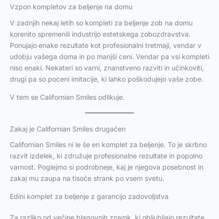
Vzpon kompletov za beljenje na domu
V zadnjih nekaj letih so kompleti za beljenje zob na domu
korenito spremenili industrijo estetskega zobozdravstva.
Ponujajo enake rezultate kot profesionalni tretmaji, vendar v
udobju vašega doma in po manjši ceni. Vendar pa vsi kompleti
niso enaki. Nekateri so varni, znanstveno razviti in učinkoviti,
drugi pa so poceni imitacije, ki lahko poškodujejo vaše zobe.
V tem se Californian Smiles odlikuje.
Zakaj je Californian Smiles drugačen
Californian Smiles ni le še en komplet za beljenje. To je skrbno
razvit izdelek, ki združuje profesionalne rezultate in popolno
varnost. Poglejmo si podrobneje, kaj je njegova posebnost in
zakaj mu zaupa na tisoče strank po vsem svetu.
Edini komplet za beljenje z garancijo zadovoljstva
Za razliko od večine blagovnih znamk, ki obljubljajo rezultate,