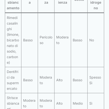
sbianc
a
za
ienza
idroge
amento
no
Rimedi
casalin
ghi
(limone,
Pericolo
Modera
bicarbo
Basso
Basso
No
so
to
nato di
sodio,
carbon
e)
Dentifri
ci da
Modera
Spesso
Basso
Alto
Basso
superm
to
Sì
ercato
Strisce
Modera
Modera
sbianca
Alto
Medio
Sì
to
to
nti