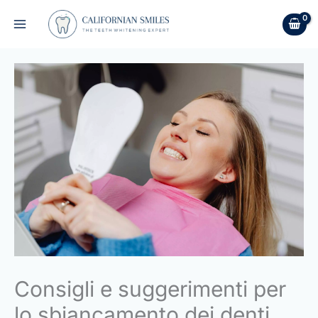
Skip
to
content
Consigli e suggerimenti per
lo sbiancamento dei denti