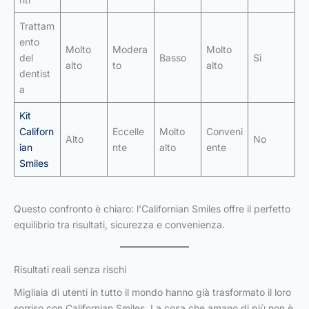
Trattam
ento
Molto
Modera
Molto
del
Basso
Sì
alto
to
alto
dentist
a
Kit
Californ
Eccelle
Molto
Conveni
Alto
No
ian
nte
alto
ente
Smiles
Questo confronto è chiaro: l'Californian Smiles offre il perfetto
equilibrio tra risultati, sicurezza e convenienza.
Risultati reali senza rischi
Migliaia di utenti in tutto il mondo hanno già trasformato il loro
sorriso con Californian Smiles. La cosa che amano di più non è