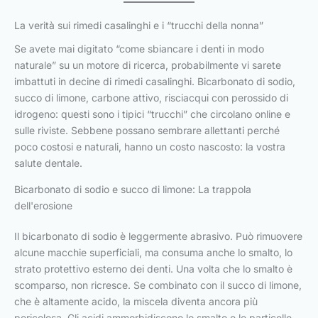
La verità sui rimedi casalinghi e i “trucchi della nonna”
Se avete mai digitato “come sbiancare i denti in modo
naturale” su un motore di ricerca, probabilmente vi sarete
imbattuti in decine di rimedi casalinghi. Bicarbonato di sodio,
succo di limone, carbone attivo, risciacqui con perossido di
idrogeno: questi sono i tipici “trucchi” che circolano online e
sulle riviste. Sebbene possano sembrare allettanti perché
poco costosi e naturali, hanno un costo nascosto: la vostra
salute dentale.
Bicarbonato di sodio e succo di limone: La trappola
dell'erosione
Il bicarbonato di sodio è leggermente abrasivo. Può rimuovere
alcune macchie superficiali, ma consuma anche lo smalto, lo
strato protettivo esterno dei denti. Una volta che lo smalto è
scomparso, non ricresce. Se combinato con il succo di limone,
che è altamente acido, la miscela diventa ancora più
pericolosa. Gli acidi ammorbidiscono lo smalto e le particelle